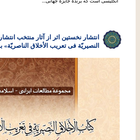
انگلیسی است که برندۀ جایزۀ جهانی...
انتشار نخستین اثر از آثار منتخب انتشار
النصیریّة فی تعریب الأخلاق الناصریّة» 