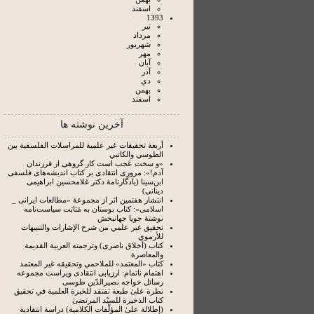
اسفند
1393
تير
مرداد
شهريور
مهر
آبان
آذر
دي
بهمن
اسفند
آخرین نوشته ها
أربعة تحقيقات غير علمية للمراسلات الفلسفية بين
الطوسي والكاتبي
«و سخت عَجب است کار گروهی از فرزندان
آدم!»: مروری انتقادی بر کتاب اندیشه‌های فلسفی
ابن‌سینا (یادگارنامۀ دکتر غلامحسین ابراهیمی
دینانی)
انتشار هفتمین اثر از مجموعۀ «مطالعات ایرانی _
اسلامی»: کتاب بوستان به‌ مَثابَت سیاست‌نامه
نوشتۀ جویا جهانبخش
تحقيق غير علمي من شرح الإشارات والتنبيهات
للأرموي
كتاب (أخلاق ناصرى) وترجمته العربية القديمة
والمعاصرة
كتاب «المعتمد» للملاحمي وتحقيقه غير المعتمد
اهتمام ناتمام: ارزیابی انتقادی ویراست مجموعه
رسائل خواجه نصیرالدّین طوسی
نظرة علىٰ طبعة تفتقد للخبرة العلمية في تحقيق
كتاب الذخيرة للسيّد المرتضىٰ
(إطلالة علىٰ المؤلّفات الكلامية) دراسة انتقادية