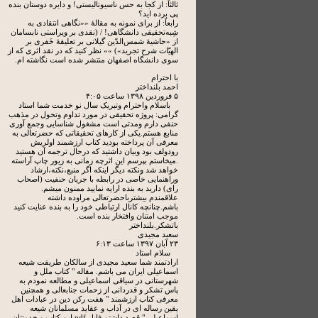
ثالثاً: از کجا به حس ناسیونالیستی! و دایره دوستان بنده
پی برده اید؟
رابعاً: از برای نمونه به مقالۀ ««نگاهی انتقادی به
شِبه‌تحقیقی دانشگاهی! / (نقدی بر ویراستی نابسامان
از «حاشیۀ شمس‌الدّین گیلانی بر تعلیقۀ خَفری بر
الهیّات شرح تجرید») »» نظر کنید که در نقد اثری که از
سوی دانشگاه اصفهان منتشر شده است نگاشته ام.
با احترام
احمد بلنداختر
۵ فروردين ۱۳۹۸ ساعت ۴:۰۵
باسلام واحترام وتبریک سال نو خدمت شما استاد
گرامی: پروژه تحقیقی در مورد تداوم وتحول در مذهب
حنفی دارم ومدتی است مشغول شناسایی وجمع آوری
منابع هستم.یکی از کارهای تحقیقاتی که حضرتعالی به
معرفی آن پرداخته بودید کتاب ارزشمند اولریش
رودولف بود وبیان داشتید که درحال ترجمه آن هستید
.میخاستم بپرسم این اثرچه زمانی به زیور چاپ آراسته
خواهد شد ونکته دیگر اینکه اگر منبع،نکته،ارشاد
وراهنمایی خاصی در رابطه با جریان حنفیت (اصحاب
رای) دارید به بنده ارایه نمایید ممنون میشم.
علاقمندم بیشترباحضرتعالی مراوده داشته
باشم.چنانچه کانال ارتباطی خود را به بنده عنایت کنید
موجب امتنان وافتخار بنده است.
باتشکر.بلنداختر
سعید مجیدی
۲۳ آبان ۱۳۹۷ ساعت ۶:۱۳
سلام استاد
ارادتمند شما سعید مجیدی از سالکان طریقت شیعه
اسماعیلی ایران می باشم. مقاله " کتاب ملل و
شهرستانی در سیاقی اسماعیلی و مطالعه نمودم به
پاس تشکر و قدردانی از زحمات جنابعالی و همچنین
معرفی کتاب ارزشمند " هفت رکن دین در عبادات اهل
یقین رساله ای در آداب و عقاید مسلمانان شیعه
اسماعیلی " قصد داشتم فایل pdf این کتاب و خدمتتان