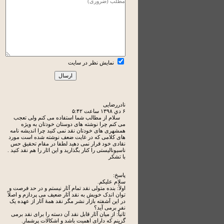
نمایش نظر در سایت
نادررضایی
۶ دي ۱۳۹۸ ساعت ۵:۴۲
سلام از مطالب شما استفاده می کنم ولی تعجب
می کنم چرا نوشته های دوستان خودتان به ویژه
همشهری های خودتان نقد نمی کنید چرا اندیشه نامه
های کلامی که در غایت ضعف نوشته شده است مورد
نقادی خود قرار نمی دهید لطفا در مقام تحقیق حس
ناسیونالیستی را کنار بگذارید و این اثار را هم نقد کنید .
با تشکر
پاسخ:
سلام علیکم.
اولاً: بنده متولی نقد تمام آثار نیستم و در حد فرصت و
توان اندک خویش به نقد آثار ضعیف می پردازم و اصلاً
در این آشفته بازار نشر مگر نقد همۀ آثار از عهده یک
نفر برمی آید؟
ثانیاً: از میان آثار قابل نقد آن دسته را برای نقد برمی
گزینم که دارای اهمیت باشد و اشکالات پرشمار.