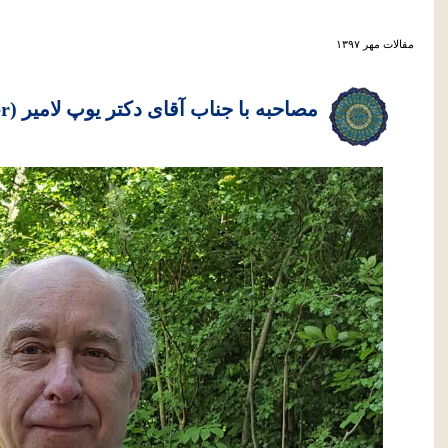
مقالات مهر ۱۳۹۷
مصاحبه با جناب آقای دکتر یوپ لامیر (Joep Lameer)