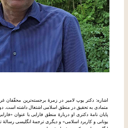
اشاره: دکتر یوپ لامیر در زمرۀ برجسته‌ترین محقّقان غر
متمادی به تحقیق در منطق اسلامی اشتغال داشته است. دو ا
پایان نامۀ دکتری او دربارۀ منطق فارابی با عنوان «فارا
یونانی و کاربرد اسلامی» و دیگری ترجمۀ انگلیسی رسالۀ تص