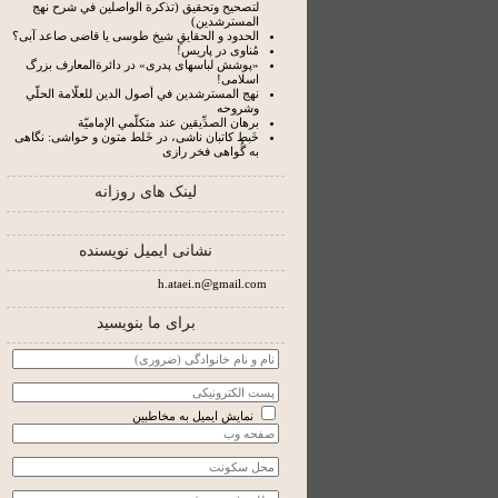
لتصحيح وتحقيق (تذكرة الواصلين في شرح نهج
المسترشدين)
الحدود و الحقایقِ شیخ طوسی یا قاضی صاعد آبی؟
مُناوی در پاریس!
«پوشش لباسهای پدری» در دائرة‌المعارف بزرگ
اسلامی!
نهج المسترشدين في أصول الدين للعلّامة الحلّي
وشروحه
برهان الصدِّيقين عند متكلّمي الإماميّة
خَبط کاتبان ناشی، در خَلط متون و حواشی: نگاهی
به گُواهی فخر رازی
لینک های روزانه
نشانی ایمیل نویسنده
h.ataei.n@gmail.com
برای ما بنویسید
نمایش ایمیل به مخاطبین