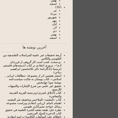
بهمن
اسفند
1393
تير
مرداد
شهريور
مهر
آبان
آذر
دي
بهمن
اسفند
آخرین نوشته ها
أربعة تحقيقات غير علمية للمراسلات الفلسفية بين
الطوسي والكاتبي
«و سخت عَجب است کار گروهی از فرزندان
آدم!»: مروری انتقادی بر کتاب اندیشه‌های فلسفی
ابن‌سینا (یادگارنامۀ دکتر غلامحسین ابراهیمی
دینانی)
انتشار هفتمین اثر از مجموعۀ «مطالعات ایرانی _
اسلامی»: کتاب بوستان به‌ مَثابَت سیاست‌نامه
نوشتۀ جویا جهانبخش
تحقيق غير علمي من شرح الإشارات والتنبيهات
للأرموي
كتاب (أخلاق ناصرى) وترجمته العربية القديمة
والمعاصرة
كتاب «المعتمد» للملاحمي وتحقيقه غير المعتمد
اهتمام ناتمام: ارزیابی انتقادی ویراست مجموعه
رسائل خواجه نصیرالدّین طوسی
نظرة علىٰ طبعة تفتقد للخبرة العلمية في تحقيق
كتاب الذخيرة للسيّد المرتضىٰ
(إطلالة علىٰ المؤلّفات الكلامية) دراسة انتقادية