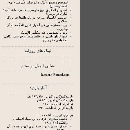
لتصحيح وتحقيق (تذكرة الواصلين في شرح نهج
المسترشدين)
الحدود و الحقایقِ شیخ طوسی یا قاضی صاعد آبی؟
مُناوی در پاریس!
«پوشش لباسهای پدری» در دائرة‌المعارف بزرگ
اسلامی!
نهج المسترشدين في أصول الدين للعلّامة الحلّي
وشروحه
برهان الصدِّيقين عند متكلّمي الإماميّة
خَبط کاتبان ناشی، در خَلط متون و حواشی: نگاهی
به گُواهی فخر رازی
لینک های روزانه
نشانی ایمیل نویسنده
h.ataei.n@gmail.com
آمار بازدید
بازدیدکنندگان تا کنون : ۱۸۳٫۹۹۰ نفر
بازدیدکنندگان امروز : ۴۵ نفر
تعداد یادداشت ها : ۱۲۱
بازدید از این یادداشت : ۳۴۴
پر بازدیدترین یادداشت ها :
حکمت مشرقی عرفانی ابن سینا، افسانه یا
واقعیّت؟ (۹٫۱۱۶)
اخلاق ناصری و دو ترجمۀ تازیِ کهن و معاصر آن