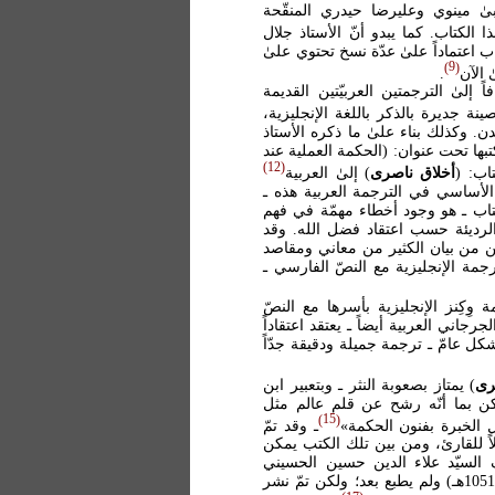
ىٰ مينوي وعليرضا حيدري المنقّحة
ذا الكتاب. كما يبدو أنّ الأستاذ جلال
 اعتماداً علىٰ عدّة نسخ تحتوي علىٰ
9
 الآن
.
ً إلىٰ الترجمتين العربيّتين القديمة
نة جديرة بالذكر باللغة الإنجليزية،
دن. وكذلك بناء علىٰ ما ذكره الأستاذ
بها تحت عنوان: (الحكمة العملية عند
12
اب: (
أخلاق ناصرى
) إلىٰ العربية
ل الأساسي في الترجمة العربية هذه ـ
تاب ـ هو وجود أخطاء مهمّة في فهم
الرديئة حسب اعتقاد فضل الله. وقد
ن من بيان الكثير من معاني ومقاصد
رجمة الإنجليزية مع النصّ الفارسي ـ
 وِكِنز الإنجليزية بأسرها مع النصّ
جاني العربية أيضاً ـ يعتقد اعتقاداً
كل عامّ ـ ترجمة جميلة ودقيقة جدّاً
رى
) يمتاز بصعوبة النثر ـ وبتعبير ابن
كن بما أنّه رشح عن قلم عالم مثل
15
 الخبرة بفنون الحكمة»
ـ وقد تمّ
اً للقارئ، ومن بين تلك الكتب يمكن
السيّد علاء الدين حسين الحسيني
المرعشي الآملي (ت 1064هـ) المعروف بـ: (خليفة السلطان) سنة (1051هـ) ولم يطبع بعد؛ ولكن تمّ نشر