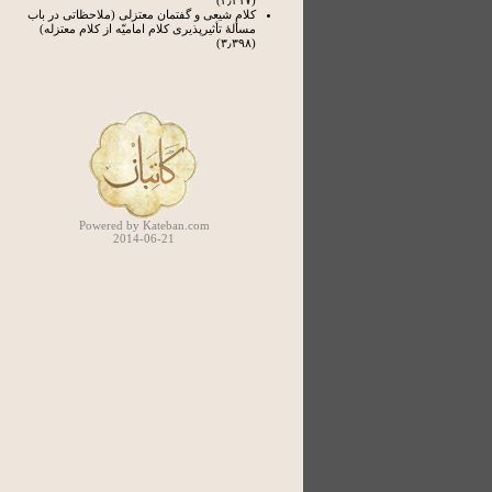
(۴٫۲۱۷)
کلام شیعی و گفتمان معتزلی (ملاحظاتی در باب
مسألۀ تأثیرپذیری کلام امامیّه از کلام معتزله)
(۳٫۳۹۸)
Powered by Kateban.com
2014-06-21