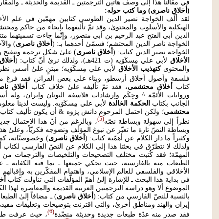
في مقالنا هذا إلىٰ وصف هاتين الترجمتين ـ القديمة والحديثة ـ والمقارن
(أخلاق ناصرى) وما كتب حوله:
لقد ألّف الخواجة نصير الدين الطوسي كتابين مهمّين في علم الأخلا
الهيكلية والأسلوب والمحتوىٰ، وقد تمّ تأليفهما بإيحاء من حاكم ومحت
الدين أبي الفتح عبد الرحيم بن أبي منصور، وإنّما جاءت تسميتهما متن
الخواجة ناصر الدين المحتشم؛ فسمّىٰ أحدهما بـ: (
أخلاق ناصرى
) والآ
الخواجة نصير الدين كتاب: (
أخلاق ناصرى
) علىٰ شكل ترجمة وتنقيح 
الأخلاق
لأبي علي مِسكَوَيه (ت 421هـ)، ولذلك نرىٰ أنّ كتاب: (
أخلاق
والمحتوىٰ
كتهذيب الأخلاق
لأبي علي مِسكَوَيه؛ مبتنٍ علىٰ أسس نظرية
فلسفة وأصول أخلاق أرسطو، وبناء علىٰ بعض القرائن فقد فرغ من تأليفه سنة 
كتاب
أخلاق محتشمى
، فقد تمّ تأليفه علىٰ خلاف كتاب
أخلاق نا
وروايات الأئمّة ^ وحِكَم وإرشادات فلاسفة اليونان وإيران، وله 
الجانب بكتاب
الحكمة الخالدة
لأبي علي مِسكَوَيه. وليست لدينا معلو
محتشمى
؛ ولكن احتمل المرحوم دانش پژوه & أن يكون تأليف كتاب
5
نظراً إلىٰ سهولة وبساطة نصّه
، وبالرغم من أنّ هذا الاحتمال جدير
وبساطة النصّ تارة ما تعبّر عن نبوغ المؤلّف ونضوجه فكريّاً، وعلىٰ هذا
وكثيراً ما دار الكلام عن أهمّية كتاب: (
أخلاق ناصرى
) وخصوصيّاته، كما
ولذلك لا نتطرّق في بحثنا هذا إلىٰ الكلام عن النصّ الفارسي لكتاب
أ
المهمّة؛ فقد كُتبت مختلف التصحيحات والتلخيصات والترجمات من هذا
الطبعات منه بالفارسية، حيث تحكي جميعها ـ بما فيه الكفاية ـ ع
الأخلاقي والفلسفي للعالم الإسلامي، واهتمام المفكّرين به وإقبالهم عل
في بداية هذا البحث ـ للإشارة إلىٰ أهمّ المؤلّفات التي تناولت كتاب
أخ
الموضوع ألا وهو دراسة الترجمتين العربية القديمة والمعاصرة لهذا الك
بالنسبة للنصّ الفارسي من كتاب: (
أخلاق ناصرى
) ـ مضافاً إلىٰ الط
إيران والهند ومناطق أخرىٰ، والتي اقترنت بتوضيحات وتعليقات مفيدة ك
6
فقد صدر منه عدّة طبعات جديدة وحديثة منضّدة
، حيث عرفت طبعتا