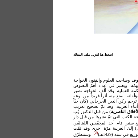
اضغط هنا لتنزيل ملف المقالة
عروف وصاحب العلوم والفنون الخواجة
كتاب مكانة مهمّة، ويعتبر في عداد أهمّ النصوص
كمة العملية. وقد ألّف الخواجة نصير
اته، صنع منه أثراً فريداً من نوعه
ترجم ركن الدين الجرجاني (كان حيّاً
 من أبناء العربية. وقد تمّ تصحيح تعريب
أخلاق الناصرية
) من قبل الدكتور يُب
اعته ونشره سنة (2015م) ضمن مجموعة الكتب التي تمّ نشرها من قبل دار
نين قام أحد المحقّقين اللبنانيّين
) إلىٰ العربية مرّة أخرىٰ وقد تمّت
3
في سنة (1429هـ)
. وسنتطرّق