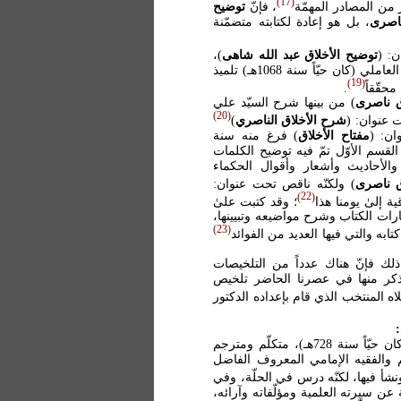
17
ر من المصادر المهمّة
، فإنّ
توضيح
اصرى
، بل هو إعادة لكتابته متضمّنة
ن: (
توضيح الأخلاق عبد الله شاهى
)،
تمّت كتابته بقلم شمس الدين محمّد بن سديد الدين علي بن خاتون العاملي (كان حيّاً سنة 1068هـ) تلميذ
19
.
ق ناصرى
) من بينها شرح السيّد علي
20
شرح الأخلاق الناصري
)
ان: (
مفتاح الأخلاق
) فرغ منه سنة
 القسم الأوّل تمّ فيه توضيح الكلمات
الأحاديث وأشعار وأقوال الحكماء
ق ناصرى
) ولكنّه ناقص تحت عنوان:
22
ة إلىٰ يومنا هذا
؛ وقد كتبت علىٰ
ارات الكتاب وشرح مواضيعه وتبيينها،
23
به والتي فيها العديد من الفوائد
ك فإنّ هناك عدداً من التلخيصات
نذكر منها في عصرنا الحاضر تلخيص
لاه المنتخب الذي قام بإعداده الدكتور
هو ركن الدين محمّد بن علي بن محمّد الجرجاني الحلّي الغروي (كان حيّاً سنة 728هـ)، متكلّم ومترجم
ّي (ت 726هـ)، وهو جدّ المتكلّم والفقيه الإمامي المعروف الفاضل
نشأ فيها، لكنّه درس في الحلّة، وفي
عن سيرته العلمية ومؤلّفاته وآرائه،