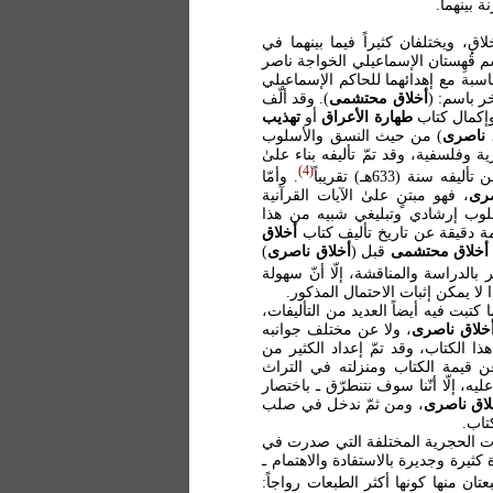
ة بينهما.
ق، ويختلفان كثيراً فيما بينهما في
شم قُهِستان الإسماعيلي الخواجة ناصر
اسبة مع إهدائهما للحاكم الإسماعيلي
خر باسم: (
أخلاق محتشمى
). وقد ألّف
وإكمال كتاب
طهارة الأعراق
أو
تهذيب
 ناصرى
) من حيث النسق والأسلوب
 وفلسفية، وقد تمّ تأليفه بناء علىٰ
4
(633هـ) تقريباً
. وأمّا
صرى
، فهو مبتنٍ علىٰ الآيات القرآنية
أسلوب إرشادي وتبليغي شبيه من هذا
مة دقيقة عن تاريخ تأليف كتاب
أخلاق
أخلاق محتشمى
قبل (
أخلاق ناصرى
)
 بالدراسة والمناقشة، إلّا أنّ سهولة
 لا يمكن إثبات الاحتمال المذكور.
 كتبت فيه أيضاً العديد من التأليفات،
خلاق ناصرى
، ولا عن مختلف جوانبه
 الكتاب، وقد تمّ إعداد الكثير من
ن قيمة الكتاب ومنزلته في التراث
يه، إلّا أنّنا سوف نتنطرّق ـ باختصار
لاق ناصرى
، ومن ثمّ ندخل في صلب
تاب.
بعات الحجرية المختلفة التي صدرت في
ثيرة وجديرة بالاستفادة والاهتمام ـ
ن منها كونها أكثر الطبعات رواجاً: