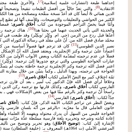
7
إحداهما طبعة (انتشارات علمية إسلامية)
، والأخرىٰ طبعة مجتب
8
الانتقادية
، والتي تعدّ حاليّاً من أفضل الطبعات تنقيحاً وتصحيحاً له
الدين همائي & أيضاً كان قد أعدّ نسخة منقّحة ومصحّحة من هذا الكتاب
الكثير من الحواشي والتعليقات والتوضيحات، وللأسف أنّها لم تطبع إلىٰ
وأمّا فيما يخصّ التراجم الموجودة من كتاب
أخلاق ناصرى
؛ فمضافا
10
والحديثة التي يأتي الحديث عنهما في بحثنا هذا
، هناك ترجمة رصي
أعدّها قبل ردح من الزمن (جي. ام. وِكِنْز /ويكِنْز) وقد طبعت في لن
محمّد صادق فضل الله من: أنّ علي مقلّد في رسالة الدكتوراه التي كت
11
نصير الدين الطوسي)
كان قد ترجم فيها فصولاً أساسية من كت
اعتماداً علىٰ ترجمة وكنز الإنجليزية، ويعتقد فضل الله أنّ الإشكا
فضلاً عن عدم ترجمته لمقدّمة الكتاب وبعض الأبواب الأولىٰ من الك
عبارات الخواجة الطوسي والتي ترجع جذورها إلىٰ ترجمة: (وكِنْز) 
اعتبر فضل الله ترجمة وكنز الإنجليزية ترجمة خاطئة بحيث لم يتمكّ
الخواجة في ترجمته، وبهذا الدليل ـ وكما يتبيّن من خلال مقارنة الت
13
ثمّة اختلاف كبير مع النصّ الأصلي لكتاب
أخلاق ناصرى
.
وخلافاً لرأي فضل الله فإنّ الدكتور يُب لَمير ـ بعد أن قارن ترجمة
الفارسي لكتاب
أخلاق ناصرى
، وكذلك قارنها مع ترجمة ركن الدين الجر
راسخاً أنّ ترجمة وكنز بالرغم ممّا فيها من بعض الإشكالات فهي ـ بش
14
جدّاً لكتاب: (
أخلاق ناصرى
) الفارسي
.
وبغضّ النظر عن تراجم الكتاب الآنفة الذكر، فإنّ كتاب: (
أخلاق ناص
خاتون العاملي قال ما معرّبه: «بالرغم من أنّه بلسان فارسي ول
الخواجة فليس من السهل أن يدرك محتواه ويفهمه إلّا العلماء وأهل
إعادة كتابته وشرحه وتحريره بلغة فارسية مبسّطة عدّة مرّات تسهيل
الإشارة إلىٰ كتاب: (
توضيح الأخلاق
) وهو تحرير وتوضيح من تأليف 