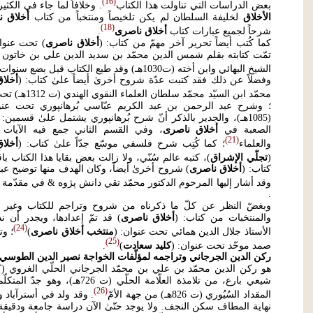
16
بعض الدراسات التي تناولت هذا الكتاب
. وخلافاً لما جاء في الكثي
الأخلاق
لخليفة السلطان لم يكن تلخيصاً ومنتخباً من كتاب
أخلاق ن
18
شرحاً لجميع عبارات كتاب
أخلاق ناصرى
.
كما كُتب أيضاً تحرير آخر مهمّ من كتاب: (
أخلاق ناصرى
) تحت عنوا
الشيخ البهائي وابن أخته (ت1030هـ) وقد طبع الكتاب قبل بضع سنوات محقّقاً
وفضلاً عن ذلك فقد كتبت عدّة شروح أخرىٰ أيضاً علىٰ كتاب: (
أخلا
محمّد ابن السيّد محمّد سلطان العلماء النقوي الهندي (ت 1312هـ) تحت عنوان: (
؛ وشرح عبد الرحمن بن عبد الكريم عبّاسي بُرهانپوري تحت عنو
(1085هـ)، والجدير بالذكر أنّ شرح بُرهانپوري يشتمل علىٰ قسمين:
الصعبة في
أخلاق ناصرى
، وفي القسم الثاني جمع فيه الآيات و
21
والعلماء
؛ كما كُتِب شرح فلسفي موسّع جدّاً علىٰ كتاب: (
أخلا
(
تجلّي الإشراق
)، كتبه عالم سُنّي، ولا زالت بعض بقايا هذا الكتاب باقي
كتاب: (
أخلاق ناصرى
) شروح أخرىٰ أيضاً، وكان الهدف منها توضيح عب
وقد أشار إليها المرحوم الدكتور محمّد تقي دانش پژوه & في مقدّمة كتا
.
وبغضّ النظر عن كلّ ما ذكرناه من شروح وتراجم للكتاب وغير ذل
والمنتخبات من كتاب: (
أخلاق ناصرى
) قد تمّ إعدادها، ويجدر أن 
24
الأستاذ جلال الدين همائي تحت عنوان: (
منتخب أخلاق ناصرى
)
؛ وت
25
صمد موحّد تحت عنوان: (
كليد سعادت
)
.
ركن الدين الجرجاني وتراجمه لمؤلّفات الخواجة نصير الدين الطوسي:
شيعي بارع، من تلامذة العلّامة الحل
26
المقداد السُيُوري (ت 826هـ) من جهة الأمّ
. وقد ولد في أسترآباد و
نهاية المطاف سكن النجف. ولا يوجد حتّىٰ الآن دراسة جامعة ودقيقة 