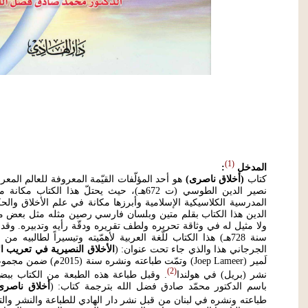
1
المدخل
:
كتاب
(أخلاق ناصرى)
هو أحد المؤلّفات القيّمة المعروفة للعالم الم
نصير الدين الطوسي (ت 672هـ)، حيث يحتلّ هذا ال
المدرسية الكلاسيكية الإسلامية وأبرزها مكانة في علم الأخلاق والح
الدين هذا الكتاب بقلم متين وبلسان فارسي رصين مثله مثل بعض مؤلّف
ولا مثيل له في وثاقة تحريره ولطف تقريره ودقّة رأيه وتدبيره. وقد 
سنة 728هـ) هذا الكتاب للّغة العربية لأهمّيته وتيسيراً لطالبيه
الجرجاني هذا والذي جاء تحت عنوان: (
الأخلاق النصيرية في تعريب ال
لَمير (Joep Lameer) وتمّت طب
2
نشر (بريل) في هولندا
. وقبل طباعة هذه الطبعة من الكتاب ببضع س
باسم الدكتور محمّد صادق فضل الله بترجمة كتاب: (
أخلاق ناصرى
طباعته ونشره في لبنان من قبل نشر دار الهادي للطباعة والنشر والتوزيع 