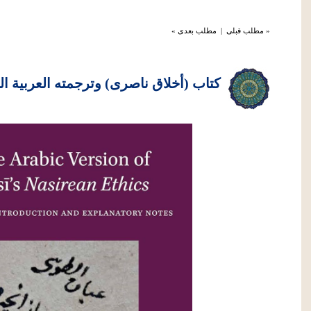
« مطلب قبلی
|
مطلب بعدی »
كتاب (أخلاق ناصرى) وترجمته العربية ا