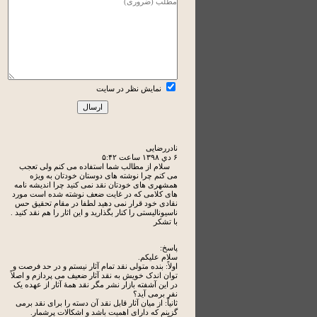
نمایش نظر در سایت
نادررضایی
۶ دي ۱۳۹۸ ساعت ۵:۴۲
سلام از مطالب شما استفاده می کنم ولی تعجب
می کنم چرا نوشته های دوستان خودتان به ویژه
همشهری های خودتان نقد نمی کنید چرا اندیشه نامه
های کلامی که در غایت ضعف نوشته شده است مورد
نقادی خود قرار نمی دهید لطفا در مقام تحقیق حس
ناسیونالیستی را کنار بگذارید و این اثار را هم نقد کنید .
با تشکر
پاسخ:
سلام علیکم.
اولاً: بنده متولی نقد تمام آثار نیستم و در حد فرصت و
توان اندک خویش به نقد آثار ضعیف می پردازم و اصلاً
در این آشفته بازار نشر مگر نقد همۀ آثار از عهده یک
نفر برمی آید؟
ثانیاً: از میان آثار قابل نقد آن دسته را برای نقد برمی
گزینم که دارای اهمیت باشد و اشکالات پرشمار.