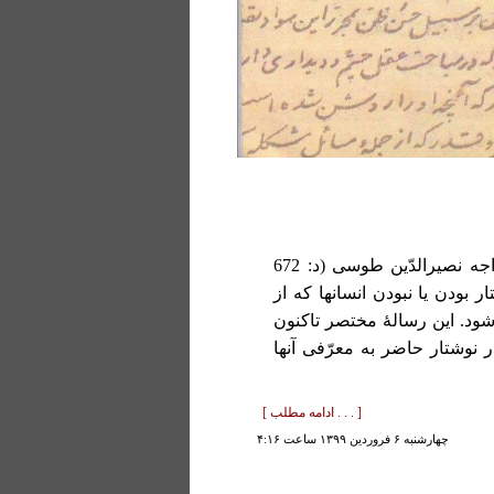
چکیده: رسالۀ «جبر و قدر» یا «جبر و اختیار» نگاشتۀ خواجه نصیرالدّین طوسی (د: 672
 بودن یا نبودن انسانها که از
شود. این رسالۀ مختصر تاکنون
 نوشتار حاضر به معرّفی آنها
[ . . . ادامه مطلب ]
چهارشنبه ۶ فروردين ۱۳۹۹ ساعت ۴:۱۶