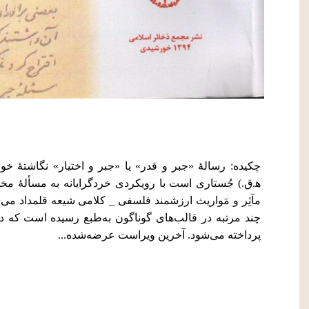
ه‍.ق.) جُستاری است با رویکردی خردگرایانه به مسألۀ مختار
مآثِر و مَواریث ارزشمند فلسفی _ کلامی شیعه قلمداد می‌
چند مرتبه در قالب‌های گوناگون به‌طبع رسیده است که در
پرداخته می‌شود. آخرین ویراست عرضه‌شده...