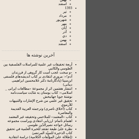
اسفند
1393
تير
مرداد
شهريور
مهر
آبان
آذر
دي
بهمن
اسفند
آخرین نوشته ها
أربعة تحقيقات غير علمية للمراسلات الفلسفية بين
الطوسي والكاتبي
«و سخت عَجب است کار گروهی از فرزندان
آدم!»: مروری انتقادی بر کتاب اندیشه‌های فلسفی
ابن‌سینا (یادگارنامۀ دکتر غلامحسین ابراهیمی
دینانی)
انتشار هفتمین اثر از مجموعۀ «مطالعات ایرانی _
اسلامی»: کتاب بوستان به‌ مَثابَت سیاست‌نامه
نوشتۀ جویا جهانبخش
تحقيق غير علمي من شرح الإشارات والتنبيهات
للأرموي
كتاب (أخلاق ناصرى) وترجمته العربية القديمة
والمعاصرة
كتاب «المعتمد» للملاحمي وتحقيقه غير المعتمد
اهتمام ناتمام: ارزیابی انتقادی ویراست مجموعه
رسائل خواجه نصیرالدّین طوسی
نظرة علىٰ طبعة تفتقد للخبرة العلمية في تحقيق
كتاب الذخيرة للسيّد المرتضىٰ
(إطلالة علىٰ المؤلّفات الكلامية) دراسة انتقادية