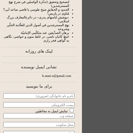
لتصحيح وتحقيق (تذكرة الواصلين في شرح نهج
المسترشدين)
الحدود و الحقایقِ شیخ طوسی یا قاضی صاعد آبی؟
مُناوی در پاریس!
«پوشش لباسهای پدری» در دائرة‌المعارف بزرگ
اسلامی!
نهج المسترشدين في أصول الدين للعلّامة الحلّي
وشروحه
برهان الصدِّيقين عند متكلّمي الإماميّة
خَبط کاتبان ناشی، در خَلط متون و حواشی: نگاهی
به گُواهی فخر رازی
لینک های روزانه
نشانی ایمیل نویسنده
h.ataei.n@gmail.com
برای ما بنویسید
نمایش ایمیل به مخاطبین