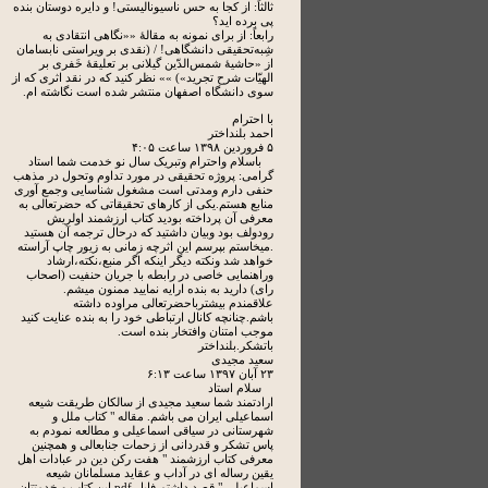
ثالثاً: از کجا به حس ناسیونالیستی! و دایره دوستان بنده
پی برده اید؟
رابعاً: از برای نمونه به مقالۀ ««نگاهی انتقادی به
شِبه‌تحقیقی دانشگاهی! / (نقدی بر ویراستی نابسامان
از «حاشیۀ شمس‌الدّین گیلانی بر تعلیقۀ خَفری بر
الهیّات شرح تجرید») »» نظر کنید که در نقد اثری که از
سوی دانشگاه اصفهان منتشر شده است نگاشته ام.
با احترام
احمد بلنداختر
۵ فروردين ۱۳۹۸ ساعت ۴:۰۵
باسلام واحترام وتبریک سال نو خدمت شما استاد
گرامی: پروژه تحقیقی در مورد تداوم وتحول در مذهب
حنفی دارم ومدتی است مشغول شناسایی وجمع آوری
منابع هستم.یکی از کارهای تحقیقاتی که حضرتعالی به
معرفی آن پرداخته بودید کتاب ارزشمند اولریش
رودولف بود وبیان داشتید که درحال ترجمه آن هستید
.میخاستم بپرسم این اثرچه زمانی به زیور چاپ آراسته
خواهد شد ونکته دیگر اینکه اگر منبع،نکته،ارشاد
وراهنمایی خاصی در رابطه با جریان حنفیت (اصحاب
رای) دارید به بنده ارایه نمایید ممنون میشم.
علاقمندم بیشترباحضرتعالی مراوده داشته
باشم.چنانچه کانال ارتباطی خود را به بنده عنایت کنید
موجب امتنان وافتخار بنده است.
باتشکر.بلنداختر
سعید مجیدی
۲۳ آبان ۱۳۹۷ ساعت ۶:۱۳
سلام استاد
ارادتمند شما سعید مجیدی از سالکان طریقت شیعه
اسماعیلی ایران می باشم. مقاله " کتاب ملل و
شهرستانی در سیاقی اسماعیلی و مطالعه نمودم به
پاس تشکر و قدردانی از زحمات جنابعالی و همچنین
معرفی کتاب ارزشمند " هفت رکن دین در عبادات اهل
یقین رساله ای در آداب و عقاید مسلمانان شیعه
اسماعیلی " قصد داشتم فایل pdf این کتاب و خدمتتان