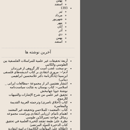
بهمن
اسفند
1393
تير
مرداد
شهريور
مهر
آبان
آذر
دي
بهمن
اسفند
آخرین نوشته ها
أربعة تحقيقات غير علمية للمراسلات الفلسفية بين
الطوسي والكاتبي
«و سخت عَجب است کار گروهی از فرزندان
آدم!»: مروری انتقادی بر کتاب اندیشه‌های فلسفی
ابن‌سینا (یادگارنامۀ دکتر غلامحسین ابراهیمی
دینانی)
انتشار هفتمین اثر از مجموعۀ «مطالعات ایرانی _
اسلامی»: کتاب بوستان به‌ مَثابَت سیاست‌نامه
نوشتۀ جویا جهانبخش
تحقيق غير علمي من شرح الإشارات والتنبيهات
للأرموي
كتاب (أخلاق ناصرى) وترجمته العربية القديمة
والمعاصرة
كتاب «المعتمد» للملاحمي وتحقيقه غير المعتمد
اهتمام ناتمام: ارزیابی انتقادی ویراست مجموعه
رسائل خواجه نصیرالدّین طوسی
نظرة علىٰ طبعة تفتقد للخبرة العلمية في تحقيق
كتاب الذخيرة للسيّد المرتضىٰ
(إطلالة علىٰ المؤلّفات الكلامية) دراسة انتقادية