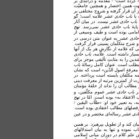
ه» کرده است
مقدّمه‌ و درآمدی بر
جهت همین اختصار و همچنین جامعیّت
 آن قرار گرفته و شروح مختلفی بر
 با
باب حادی عشر
علّامه است؛ گو
باب حادی عشر
نیست. در میان آثار
پایۀ
باب حادی عشر
نمی‌رسد.
نهج
 امامی بوده است و طیف وسیعی از
حادی عشر
به عنوان متن درسی در
 و شرح متکلّمان پسینی قرار گرفت.
ی که علامه از نگارش هر یک از آنها
سیار داشته است. علّامه،
باب حادی
شدین
را به مثابتِ تألیفی موجز برای
 مطلب است. عنوان کامل رسالۀ
باب
ن معرفة اصول الدّین» است که نشان
ه مکلّفان بایسته است پرداخته. در
رت از کمترین مرتبه از معرفت دینی
مطالب آن را نداند از حلقۀ مؤمنان
در
باب حادی عشر
عموم مکلّفین، و
الاعتقاد به» بوده است. امّا در
نهج
 به تعبیر خود او: «طلّاب الیقین /
فصلهای مطالب اعتقادی بوده است.
ادی عشر
رساله‌ای مختصر و در عین
ن کند و از تطویل بپرهیزد. بر همین
موده و تنها به بیان استدلالهای
 علم کلام در دوران میانی اسلامی