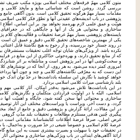
متون کلامی مهمّ فرقه‌های مختلف اسلامی بویژه مکتب شریف تشیّع 
بررسی گردد. روشن است که شناسائی منابع و مآپخذ کلامی و آشنا
مقدّمات بسیار مهمّ هرگونه تحقیق کلامی است. بدون آگاهی جامع و د
پژوهشی در باب اندیشه‌های عقیدتی آنها و تطوّر فکر کلامی اسلامی، ن
هویّت و عمق علمی لازم بهره‌مند نخواهد بود. بر این اساس، اطّلاع
ساختاری و محتوایی هر یک از آنها و جایگاهی که در جغرافیای 
بایسته‌های پژوهشی بسیار مهمّ عرصۀ تحقیقات و فعّالیت‌های کلام پژوه
یکی از مهمترین شاخصه‌های تحقیق کلامیِ دقیق و عمیق آن است که
در روند جستار خود بررسیده، و از رجوع به هیچ نگاشتۀ قابل اعتن
نکرده باشد. از ویژگی‌های شایان توجّه اغلب تحقیقات مستشرقانِ
که از منابع تحقیق دارند، و بهره‌جوئی حدّاکثری از این منابع در فرا
و سخت‌کوشی آنها در امر پژوهش است و متأسّفانه بر اثر شتابزدگی
امروزی کمتر دیده می‌شود. به هر روی، از آنجا که در نوشتارهای کلامی
این دست که به معرّفی نگاشته‌های کلامی و چند و چون آنها پرداخت
خواهد ‌کوشید با نگارش این سلسله یادداشت‌ها در حدّ توان اندک خو
بلند بازشناسی میراث کلامی اسلامی بردارد.
در این یادداشت‌ها تلاش می‌شود به‌قدر امکان، آثار کلامی مهم و
اسلامی، البتّه با در اولویّت قراردادن متکلّمان و نگارش‌های ک
ساختاری و محتوائی آنها سخن گفته شود، جایگاه و اهمیّت آنها 
گردد، و دست آخر، ویراست یا ویراست‌های مختلف این آثار توصیف و
در این مقالات، ارائۀ گزارش و پژوهشی دقیق و جامع از ابعاد مخت
پیگیری چُنین هدفی مستلزم مطالعات و تحقیقات بلند مدّتِ گروهی 
غرض اصلی، صرفاً عرضۀ اطّلاعات کتابشناسانۀ مقدّماتی است در ب
عرصۀ کلام اسلامی و خصوصاً شیعی در حدّ ضرورت و به‌اجمال، با م
در تحقیقات خود با سهولت و بصیرت بیشتری نسبت به این منابع گام ب
ارائۀ آگاهی‌های ابتدائی در باب ویژگی‌های ساختاری و محتوائی آثار