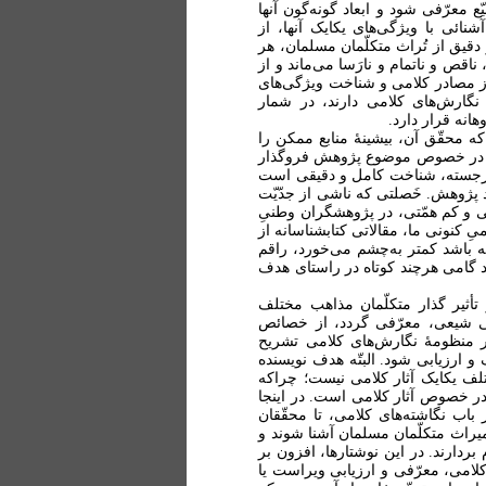
معرّفی شود و ابعاد گونه‌گون آنها
ئی با ویژگی‌های یکایک آنها، از
قیق از تُراث متکلّمان مسلمان، هر
اقص و ناتمام و نارَسا می‌ماند و از
 از مصادر کلامی و شناخت ویژگی‌های
نگارش‌های کلامی دارند، در شمار
انه قرار دارد.
 محقّق آن، بیشینۀ منابع ممکن را
ائی در خصوص موضوع پژوهش فروگذار
 برجسته، شناخت کامل و دقیقی است
یند پژوهش. خَصلتی که ناشی از جدّیّت
 و کم همّتی، در پژوهشگران وطنیِ
ِ کنونی ما، مقالاتی کتابشناسانه از
ه باشد کمتر به‌چشم می‌خورد، راقم
د گامی هرچند کوتاه در راستای هدف
 تأثیر گذار متکلّمان مذاهب مختلف
لامی شیعی، معرّفی گردد، از خصائص
در منظومۀ نگارش‌های کلامی تشریح
 ارزیابی شود. البتّه هدف نویسنده
لف یکایک آثار کلامی نیست؛ چراکه
در خصوص آثار کلامی است. در اینجا
اب نگاشته‌های کلامی، تا محقّقان
یراث متکلّمان مسلمان آشنا شوند و
ردارند. در این نوشتارها، افزون بر
 کلامی، معرّفی و ارزیابی ویراست یا