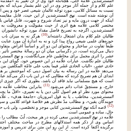
المسترشدین
علّامۀ حلّی، هچنانکه خود وی از آن تعبیر به «مقدّم
علم کلام و از جمله آثار موجز وی در این علم بشمار می‌آید که ب
نسبت به مسائل کلامی، مورد توجّه عالمان شیعی عصر خود و پس از
آن نوشته شده است.
نهج المسترشدین
از این حیث، قابل مقایسه
اینکه از جهت درون مایه و نیز تعداد شروح و شهرت، قابل قیاس با
مختصر کلامی علّامه هیچ اثری از حیث مقبولیّت و معروفیّت به 
المسترشدین
، اگرچه به تصریح فاضل مقداد مورد توجّه دانشوران
10
طالبان علم کلام بدان اشتغال داشته‌اند
هرگز نه به میزان
باب 
حوزه‌های علمی شیعی رواج پیدا کرد و نه به اندازۀ آن مورد عنایت
طبعاً تفاوت در ساختار و محتوای این دو اثر و اساساً اغراض متفاوت
دنبال می‌کرده است، در دگرسانی میان آن دو رسالۀ مختصر تأثیر ب
عشر
را اثری مجمل برای مخاطبین عام می‌انگاشت، و
نهج المستر
طالبان علم نگاشت. عبارات علّامه در این خصوص خود، گویای این
حادی عشر
، «الباب الحادی عَشَر فیما یجب علی عامّة المکلّفین م
می‌دهد علّامه در این رساله به بیان اصول دینی که آموختنش بر هم
ابتدای آن هم تصریح کرده که مطالبی که در این باب ذکر می‌کند عبا
است که هیچ مسلمانی نباید فاقد آن باشد، بطوری که اگر چیزی از 
11
خارج، و مستحِقّ عذاب دائم می‌شود.
بنابراین مخاطب علّامه 
محتوای مورد نظر او هم اصول کلّی دین یا به تعبیری، «اقلّ ما یجب 
المسترشدین
، مخاطب ـ یا به قول امروزیان «جامعۀ هدفِ» ـ علّامه،
جویندگان یقین»، و مطالب مدّ نظرش هم خلاصۀ قواعد کلامی و سر
12
لاصه آنکه
نهج المسترشدین
کتابی موجز و تخصّصی، ولی
باب ح
حال، ساده و عمومی است.
علّامه در
نهج المسترشدین
سعی کرده در هر مبحث، لُبّ مطالب را بیا
اساس وی از ذکر همه استدلالهای مطرح در مباحث مختلف اجتناب ن
برگزیده اکتفا کرده است. از این رو این متن برای تدریس و آموزش