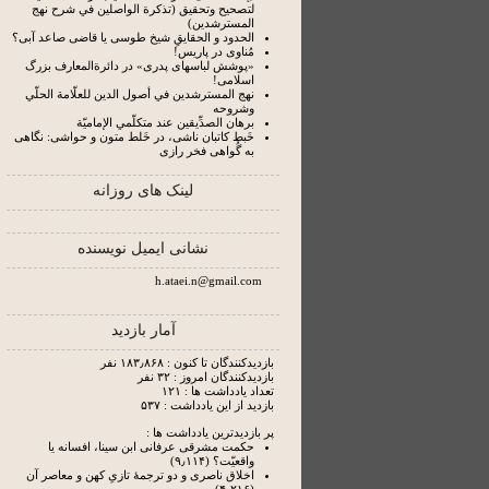
لتصحيح وتحقيق (تذكرة الواصلين في شرح نهج
المسترشدين)
الحدود و الحقایقِ شیخ طوسی یا قاضی صاعد آبی؟
مُناوی در پاریس!
«پوشش لباسهای پدری» در دائرة‌المعارف بزرگ
اسلامی!
نهج المسترشدين في أصول الدين للعلّامة الحلّي
وشروحه
برهان الصدِّيقين عند متكلّمي الإماميّة
خَبط کاتبان ناشی، در خَلط متون و حواشی: نگاهی
به گُواهی فخر رازی
لینک های روزانه
نشانی ایمیل نویسنده
h.ataei.n@gmail.com
آمار بازدید
بازدیدکنندگان تا کنون : ۱۸۳٫۸۶۸ نفر
بازدیدکنندگان امروز : ۳۲ نفر
تعداد یادداشت ها : ۱۲۱
بازدید از این یادداشت : ۵۳۷
پر بازدیدترین یادداشت ها :
حکمت مشرقی عرفانی ابن سینا، افسانه یا
واقعیّت؟ (۹٫۱۱۴)
اخلاق ناصری و دو ترجمۀ تازیِ کهن و معاصر آن