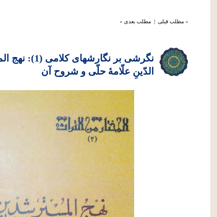
« مطلب قبلی
|
مطلب بعدی »
نگرشی بر نگارشه
الدّینِ علّامۀ حلّی و شروح آن