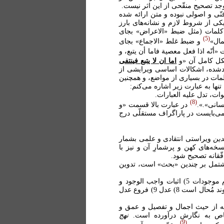
وجد تصحیح منقّحی از این اثر نیست.
نّی و اصولی نبوده و متن ارائه شده
یکی از شروط لازم و نشانه‌های بارز
 کلمات (مثل ضبط «الاعراض» بجای
5
ال»
و ضبط غلط «الاجماع» بجای
 «أنّه اذا فعل معصیة فاما أن یتبع، و
ل کامل آن «و
اما ان لا یتبع فینتفی
ادشده، اشکالات اساسی ویرایشی از
مات در بسیاری از مواضع، و همچنین
تنها به عبارت زیر اشاره می‌کنم:
صوات، تدل علیه العبارات.
8
فسانی».».
در عبارت بالا قسمت «و
می‌بایست در پاراگراف مستقلّی درج
دین
ویراستی انتقادی و علمی بشمار
ه‌های کهن و پرشمارِ آن و نیز با
ّقانه تصحیح شود.
 مشتمل بر چندین «بحث» است، تدوین
1) تقسیم معلومات 2) اقسام ممکنات 3) احکام معلومات 4) احکام موجودات 5) اثبات واجب الوجود و
صفات او 6) احکام صفات واجب الوجود 7) در باب اموری که بر خداوند مُحال است 8) عدل 9) فروع عدل
د که از حیث اجمال و تفصیل و عمق و
ی خاص به نگارش درآورده است.
نهج
9