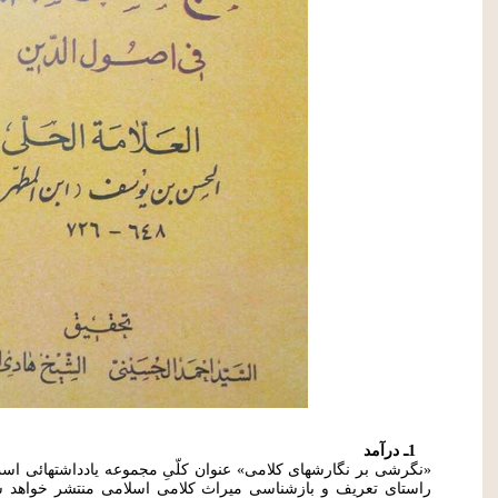
1ـ درآمد
«نگرشی بر نگارشهای کلامی» عنوان کلّیِ مجموعه یادداشتهائی است
راستای تعریف و بازشناسی میراث کلامی اسلامی منتشر خواهد ش