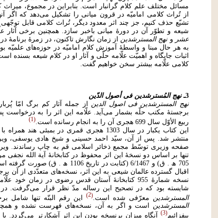
مسائل مختلف علم کلام گرانبار است. بنابراین در مجموع، میراث ک
از تُراث کلامی امامیّه در قرون میانی را تشکیل می‌دهد که اگر آن
تشیّع حذف کنیم، جز چند اثر معدود دیگر، تُراث کلامی قابل توجّهی ب
شیعه و تطوّر آن در دورۀ میانی باخبر سازد. همچنین برخی آثار عل
عشر
و
نهج المسترشدین
از زمان نگارش تاکنون، در زمرۀ برنامۀ در
به هر حال مبنا و واسطۀ آموزش کلام امامیّه در حوزه‌های علمیّه بو
اثبات جایگاه و اهمیّت علّامه حلّی و آثار او در کلام شیعه بسنده اس
کلامی علّامه بیشتر سخن خواهیم گفت.
3ـ
نهج المُسترشدین فی أصول الدّین
نهج المسترشدین فی اصول الدین
1
ربیع الأوّل سال 699 هجری آن را به انجام رسانده است.
این کتاب یکبار در سال 1303 هجری قمری در بمبئی هند همراه با
منتشر شد. پس از آن، سیّد احمد حسینی و شیخ هادی یوسفی، وی
صفحه وزیری توسّط مجمع ذخائر اسلامی قم به چاپ رساندند. ویر
705 ھ . ق) و 6/1467 (کتابت در تاریخ 106
اقبال گسترده عالمان شیعی به این اثر، نسخه‌های متعدّدی از آن بر
شایسته بود که در تصحیح این رساله مدّ نظر قرار می‌گرفت. 
2
المسترشدین
معرّفی شده است.
این رقم البتّه تنها شامل 
المسترشدین
است و اگر به آن، نسخه‌های فهرست نشده و همچنین
3
بیفزائیم
آنگاه میزان پرنسخه بودن این اثر آشکارتر می‌گردد. ب