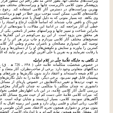
ویراست‌های مختلف آنها، بطور خاص مدّ نظر راقم این سطور قرار د
پژوهشگر متون کلامی ناگزیرست چاپها و ویراست‌های مختلف متون 
بهترین ویراست‌هایِ در دسترس آثارِ کلامی استفاده کند. رجوع ب
نگاشته‌های کلامی، ممکن است موجب بروز خطا در فهم و برداشت محق
وی بکاهد. چه بسیار متونی که به دلیل اهمال یا عدم تخصّص مصحّح آن
عیب‌ناک و ناقص چاپ شده‌اند که اساساً قابلیّت ارجاع و استناد را ند
خطّی آن آثار مراجعه کند. در ادامۀ این مقالات، با نمونه‌هائی از 
بنابراین شناخت و تمییز چاپها و ویراستهای معتبر از نامعتبر، یکی از
هر محقّقِ متن پژوه است. از این رو می‌کوشم در این گفتارها ب
تصحیح‌های مختلف آثار کلامی بپردازم و چاپ برتر هر اثر را از 
توصیه کنم. امیدوارم مصحّحان و ناشران محترمِ وطنیِ آثار کلامی
کمترین را بیاورند و ستایش و نکوهش‌هایِ او را از دستاوردها و و
یا رقابت نفرمایند و به نفرین یا حتّی آفرین گوئی بر او بر نیایند که الله
2ـ نگاهی به جایگاه علّامۀ حلّی در کلام امامیّه
در خصوص شخصیّت متکلّ
دیدگاههای متفاوتی وجود دارد: برخی از صاحب‌نظران، آثار متعدّد و گو
در کلام شیعه دانسته‌اند و اعتقاد دارند بدون نگارش‌ها و شرح‌های 
پیشینیان قابل فهم نمی‌بود. برخی دیگر، علّامه را به دلیل نگارش‌های 
به جهت تردیدها و تغییر دیدگاه‌هایش در خصوص پاره‌ای از مسائل کل
دانشوری نه چندان متکلّم، یا متکلّمی نه چندان تأثیرگذار معرّف
بررسی کامل آثار کلامی علّامه، در این باب اظهارنظر قطعی نخواهد 
که: میراث کلامی علّامۀ حلّی دست کم از حیث تشریح مسائل کلامی 
آگاهی‌های سودمند کلامی، بسیار ارزشمند و شایان توجّه است. عل
کلامی، زبانی آسان و قلمی روان دارد و همین امر زمینه اقبال به آث
متون موجز و دشواری همچون
تجرید الاعتقاد
نصیر الدیّن طوسی و
آثار مفصّل علّامه همچون
نهایة المرام
و تا اندازه‌ای
الأسرار الخفیّة