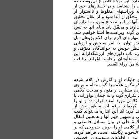
ارد. این توجّه خاص از آن‌روست که
را بشناسد و در جستارهای خود از
ه ویراستهای مغلوط و نااستوار از
ّق از آنها شود و از اتقان تحقیق
ها در امر تصحیح متن، به اندازه‌ای
ارند و محقّق باید بجای آنها به نسخ
این گونه ویراست‌ها آشنا خواهیم شد.
 مهارتهای لازم برای کلام پژوهان، بل
قدر توان، به امر سنجش و ارزیابی
منظر خویش به خوانندگان معرّفی و
، تابِ داوری‌های ارزشگذارانه این
یراست‌هایشان برخاسته اغراض رفاقت
ُ مِن وراءِ القَصد.
مانه علّامه حلّی ( ۶۴۸ ـ 726 ھ . ق) و جایگاه او و آثارش در کلام شیعه
نه‌گون علّامه را گواه مقام منیع وی
وی، بسیاری از متون و مباحث کلامیِ
تکراری‌گونه و نه چندان نوآورانه، یا
امی مورد انتقاد قرارداده و او را
ی کرده‌اند. راقم این سطور پیش از
کرد؛ امّا این اندازه می‌تواند گفت
و تسهیل فهم آنها و همچنین انتقال
ّامۀ حلّی در بیان مسائل فلسفی و
ار کلامی او را، بویژه شروحی که بر
الیاقوت
نگاشته است، فراهم کرده.
نیز از اطّلاعات سودمند در خصوص