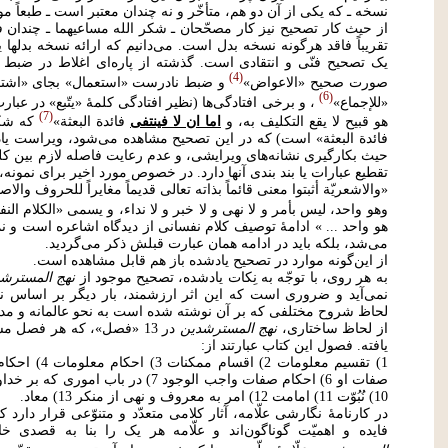
نسخه ـ که یکی از آن دو هم، متأخّر و نه چندان معتبر است ـ طبعاً م
از حیث کار تصحیح نیز کار مصحّحان ـ شکر الله مساعیهما ـ چندان ف
تقریباً فاقد هرگونه نسخه بدل است. می‌دانیم که ارائه نسخه بدلها 
یک تصحیح فنّی و انتقادی است. گذشته از پاره‌ای اغلاط در ضبط
4
صورت صحیح «الاعواض»
و ضبط نادرست «استعمال» بجای «اشتم
6
«للإجماع»
، و برخی افتادگی‌ها (نظیر افتادگی کلمۀ «یتّبع» در عبارت
7
هو قبیح لا یقع التکلیف به، و
اما ان لا فینتفی
فائدة البعثة»
که شک
فائدة البعثة» است) که در این تصحیح مشاهده می‌شود، ویراست ی
حیث بکارگیری نشانه‌های ویرایشی، و عدم رعایت فاصله لازم بین کل
تقطیع عبارات یا بند بندی آنها دارد. در خصوص مورد اخیر برای نمونه، 
«والاشعریّة أثبتوا معنی قائماً بذاته تعالی قدیماً مغایراً للحروف والا
وهو واحد، لیس بأمر و لا نهی و لا خبر و لا نداء، و یسمی «الکلام الن
هو واحد ... » ادامۀ توصیف کلام نفسانی از دیدگاه اشاعره است و ن
می‌شد، بلکه باید در ادامه همان عبارت قبلش ذکر می‌گردید.
از این‌گونه موارد در تصحیح یادشده باز هم قابل مشاهده است.
به هر روی، با توجّه به نِکات یادشده، تصحیح موجود از
نهج المسترش
نمی‌آید و ضروری است که این اثر ارزشمند، بار دیگر بر اساس نسخ
لحاظ شروح مختلفی که بر آن نوشته شده است به نحو عالمانه و مدق
از لحاظ ساختاری،
نهج المسترشدین
در 13 «فصل»، که هر فصل
یافته. فصول این کتاب عبارتند از:
10) نُبُوّت 11) امامت 12) امر به معروف و نهی از منکر 13) معاد.
در کارنامۀ نگارشی علّامه، آثار کلامی متعدّد و متنوّعی قرار دار
فایده و اهمیّت گوناگون‌اند و علّامه هر یک را بنا به قصد