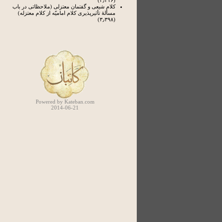
(۴٫۲۱۶)
کلام شیعی و گفتمان معتزلی (ملاحظاتی در باب
مسألۀ تأثیرپذیری کلام امامیّه از کلام معتزله)
(۳٫۳۹۸)
Powered by Kateban.com
2014-06-21