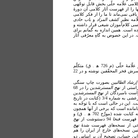
لامی علّامه حلّی بخش قابل توجّهی
ها را از فهرست آثار کلامی آن دورۀ
اقی نمی‌ماند تا ما را از فکر کلامی
ّامه نظیر
کشف المراد
و
باب حادی
سی کلام‌آموزان شیعی قرار داشته و
ده است. همین اندازه به گمانم برای
ت. در این خصوص به گاهِ معرّفی آثار
از جمله آثار کم برگ امّا پُربار علّامۀ حلّی (م 726 ھ . ق) متکلّم
برجستۀ مکتب حلّه بشمار می‌آید. علّامه این اثر را به درخواست پسرش فخر المحقّقین نوشته و در 22
إرشاد الطالبین
بصورت چاپ سنگی
راستی از
نهج المسترشدین
را در 68
است نامبردگان از
نهج المسترشدین
تنها بر اساس دو نسخۀ این اثر محفوظ در کتابخانۀ آیة الله نجفی مرعشی به شماره 3/4 (کتابت در تاریخ
1 ھ . ق) صورت گرفته است. این در حالی است که با توجّه به
جامانده است که برخی از آنها همچون
نسخه شمارۀ 955 کتابخانۀ آستان قدس رضوی در زمان خود علّامه کتابت شده (مورَّخ 702 ھ . ق) و
در فهرست
فنخا
94 دستنوشت از
نهج
برخی از نسخه‌های فهرست شدۀ
نهج
 نسخه‌های خارج از ایران را هم
ا این حساب، تصحیح آن بر اساس دو