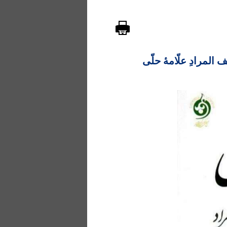
لمرادِ علّامۀ حلّی