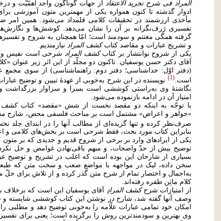
المراد فی شرح تجرید الاعتقاد
از جهات گوناگون واجد اهمّیّت و درخ
ادوار گذشته تا کنون همواره یکی از مهمترین متون آموزشی برا
مأخذی ارزشمند در تحقیقات کلامی قلمداد می‌شود. همین امر
تفسیری ژرف‌نگرانه بر آن را نشان می‌دهد. کوشش‌ها و نگارش‌ها
گرفته همگی مغتنم و سودمند است؛ امّا همچنان به شروح و تفسیرها
و تشریح عبارات و مقاصد کتاب
کشف المراد
نیازمندیم.
یکی از شروح نوانتشار بر کتاب
کشف المراد
شرحی است نفیس و گرا
آقای دکتر حسن یوسفیان. تاکنون دو مجلّد از این اثر زیر عنوان «
(دفتر اوّل: خداشناسی؛ دفتر دوم: راهنماشناسی) از سوی مجمع
1
است.
نویسنده در این شرح به‌خوبی از عهدۀ تبیین و توضیح عبارا
نگاشتۀ وی به‌راستی کوششی است بسزا و سزاوار بزرگداشت و 
امتیاز آن در ادامه بازنموده می‌شود.
با توجّه به اینکه دو مقصد نخست از شش «مقصد» کتاب
کشف ا
«جواهر و اعراض» مشتمل است بر مباحث فلسفی محض، شارح محت
صرف‌نظر کرده و تنها گزیده‌ای از مطالب آنها را در ابتدای جلد 
بنابراین کتاب مورد بحث، فقط شرحی است بر بخش‌های کلامی و اع
یکی از ایرادهای وارد بر برخی از شروح قدیم و جدیدی که بر متون
توضیح بیش از حدّ واضحات، و مبهم باقی‌نهادن غوامض و حل نکر
بسیاری از شارحان این بوده است که اغلب در تشریح و توضیح عبا
سخن داده، لیک در مواجهه با مواضع صعب و سخت متن که طبعاً
به‌اجمال و اختصار تمام از شرح متن گذر کرده و از تلاش برای حلّ 
کلام ماتِن طفره رفته‌اند.
از امتیازات شرح
کشف المرادِ
آقای یوسفیان این است که برخلاف ب
وصف آنها گفته شد، شارح در نوشتن این کتاب کوششی شایسته و ستای
امکان خود تمامی عبارات علّامه را به‌خوبی توضیح دهد و مطلبی را 
وی بهترین و سودمندترین روش را برگزیده است؛ یعنی برای تفسیر عب