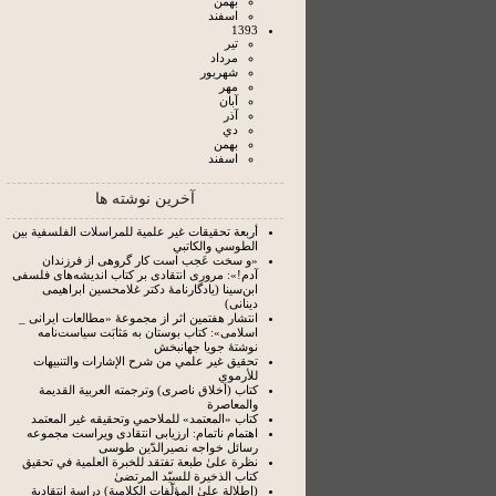
بهمن
اسفند
1393
تير
مرداد
شهريور
مهر
آبان
آذر
دي
بهمن
اسفند
آخرین نوشته ها
أربعة تحقيقات غير علمية للمراسلات الفلسفية بين
الطوسي والكاتبي
«و سخت عَجب است کار گروهی از فرزندان
آدم!»: مروری انتقادی بر کتاب اندیشه‌های فلسفی
ابن‌سینا (یادگارنامۀ دکتر غلامحسین ابراهیمی
دینانی)
انتشار هفتمین اثر از مجموعۀ «مطالعات ایرانی _
اسلامی»: کتاب بوستان به‌ مَثابَت سیاست‌نامه
نوشتۀ جویا جهانبخش
تحقيق غير علمي من شرح الإشارات والتنبيهات
للأرموي
كتاب (أخلاق ناصرى) وترجمته العربية القديمة
والمعاصرة
كتاب «المعتمد» للملاحمي وتحقيقه غير المعتمد
اهتمام ناتمام: ارزیابی انتقادی ویراست مجموعه
رسائل خواجه نصیرالدّین طوسی
نظرة علىٰ طبعة تفتقد للخبرة العلمية في تحقيق
كتاب الذخيرة للسيّد المرتضىٰ
(إطلالة علىٰ المؤلّفات الكلامية) دراسة انتقادية