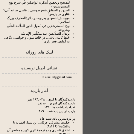
لتصحيح وتحقيق (تذكرة الواصلين في شرح نهج
المسترشدين)
الحدود و الحقایقِ شیخ طوسی یا قاضی صاعد آبی؟
مُناوی در پاریس!
«پوشش لباسهای پدری» در دائرة‌المعارف بزرگ
اسلامی!
نهج المسترشدين في أصول الدين للعلّامة الحلّي
وشروحه
برهان الصدِّيقين عند متكلّمي الإماميّة
خَبط کاتبان ناشی، در خَلط متون و حواشی: نگاهی
به گُواهی فخر رازی
لینک های روزانه
نشانی ایمیل نویسنده
h.ataei.n@gmail.com
آمار بازدید
بازدیدکنندگان تا کنون : ۱۸۴٫۰۲۸ نفر
بازدیدکنندگان امروز : ۸۰ نفر
تعداد یادداشت ها : ۱۲۱
بازدید از این یادداشت : ۴۱۹
پر بازدیدترین یادداشت ها :
حکمت مشرقی عرفانی ابن سینا، افسانه یا
واقعیّت؟ (۹٫۱۱۶)
اخلاق ناصری و دو ترجمۀ تازیِ کهن و معاصر آن