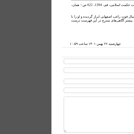
(دفتر اوّل: خداشناسی)، انتشارات حکمت اسلامی، قم، 1394، 622 ص.؛ همان،
ل فوت راغب اصفهانی ابراز گردیده و او را با
» معرّفی کرده‌اند. با این وصف، بیشتر آگاهی‌های مندرِج در این فهرست درست
چهارشنبه ۲۶ بهمن ۱۴۰۱ ساعت ۱۰:۵۹