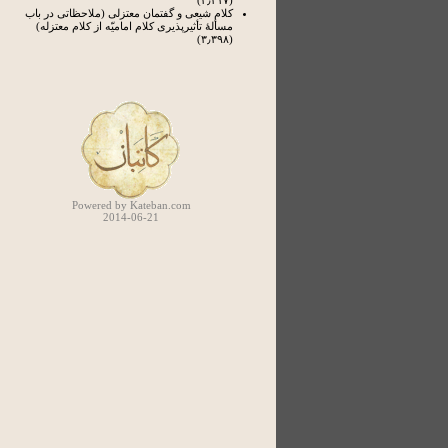
(۴٫۲۱۷)
کلام شیعی و گفتمان معتزلی (ملاحظاتی در باب
مسألۀ تأثیرپذیری کلام امامیّه از کلام معتزله)
(۳٫۳۹۸)
Powered by Kateban.com
2014-06-21