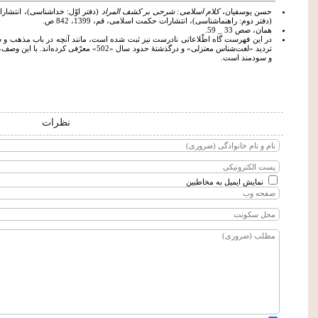
حسن یوسفیان،
کلام اسلامی: شرحی بر کشف المراد
(دفتر دوم: راهنماشناسی)، انتشارات حکمت اسلامی، قم، 1399، 842 ص.
همان، صص 33 _ 59.
در این فهرست گاه اطّلاعاتی نادرست نیز ثبت شده است، مانند آنچه در باب مذهب و سا
تردید «لغت‌شناس معتزلی» و درگذشتۀ حدود سال «502
و سودمند است.
نظرات
نمایش ایمیل به مخاطبین