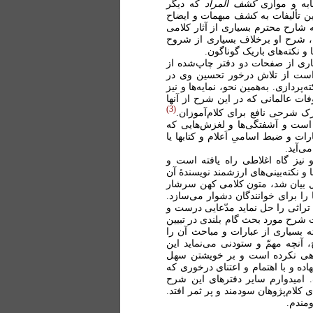
ابه و موازی
کشف المراد
که دیگر
این تألیفات به کشف مبهمات و ایضاح
 شارح محترم بسیاری از آثار کلامی
ه، شرح او برخلاف بسیاری از شروح
و نکته‌های باریک گوناگون.
ری از صفحات دو دفتر چاپ‌شده از
 است از تلاش درخور تحسین وی در
ردازی. به‌همین نحو، نمایه‌ها و نیز
 عالمانی که در این شرح از آنها
3
ک شرحی نافع برای کلام‌‌آموزان.
م است و آشفتگی‌ها و لغزش‌هایی که
 و ضبط اسامیِ اَعلام و کتابها یا
ی‌آید.
 نیز گاه اغلاطی راه یافته است و
 و نکته‌بینی‌های ارزشمند نویسندۀ آن
ل بیان شد، متون کلامی کهن سرشار
را برای خوانندگان دشوار می‌سازد.
راثی را حل نماید مدّعایی درست و
 شرح مورد بحث گام بلندی در تبیین
ه بسیاری از عبارات و مباحث آن را
 آنچه مهمّ و ستودنی می‌نماید این
اهی نکرده است و بر خویشتن سهل
اده و با اهتمام و اعتنای درخوری که
 امیدوارم سایر دفترهای این شرح
ی کلام‌پژوهان سودمند و پر ثمر افتد.
ومندم.