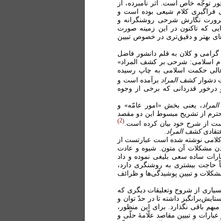
ور توجّه خاص است. اثر نامبرده، از
ی فراگیری کلام شیعی بوده است و
 ضرورت نگارش شرحی روشنگرانه و
یی که تاکنون در این زمینه صورت
ی بهتر و دقیق‌تری در خصوص تبیین
می و کلان به قلم دانشور فاضل
کلام اسلامی: شرحی بر کشف المراد»
 عالی حکمت اسلامی به چاپ رسیده
ت دشوار
کشف المراد
برآمده است و
درخور قدردانی که برخی از وجوه
لمراد
، یعنی بخش «امور عامّه» و
رم از تشریح مبسوط این دو مقصد
2
نخست از شرح خود بیان کرده است.
تقادی
کشف المراد
.
 کلامی نوشته شده است عبارتست از
دن مشکلات آن متون. شیوه و عادت
رات ساده سعی بلیغی نموده و داد
 حاجت بیشتری به روشنگری دارد،
مشکلات و تبیین پوشیدگی‌ها و ظرائف
سیاری از شروح وتعلیقات دیگری که
ش‌برانگیز داشته تا در حدّ توان و
مبهم باقی نگذارد. برای این منظور،
ارات و تبیین مقاصد علّامۀ حلّی و