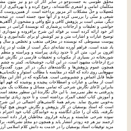
محقّق طوسی به جست‌وجو در سایر آثار آن دو و نیز متون مش
متکلّمان امامی و اشعری نگاشته‌اند، رجوع کرده و با بهره‌گیری از 
مُعضِلات و حلّ مشکلات اثر مزبور پرداخته است. از همین‌روست که
شیعی و سنّی را بررسی کرده و از آنها سود جسته‌ است. در نتیج
دیگر، مبتنی است بر پژوهش کافی و تتبّع وافی و مشحون از آگاهی‌ها 
حواشی و تعلیقات و ارجاعات پرشماری که نویسندۀ گرامی در بسیا
اثر خود ارائه کرده است بر فوائد این شرح برافزوده و نموداری
توضیح عبارات و اشارات متن و نیز کوشش او برای نکته‌آموزی و نکته‌پ
پیوست مبسوطی که نویسنده در معرّفی مذهب و تخصّص و سال وفات
یاد شده است، فراهم آورده نشانه‌ای دیگر است از همّت او در تدار
افزون بر این، متن اثر تا حدود زیادی پیراسته و ویراسته و منظّ
شوربختانه در بسیاری از مکتوبات و تحقیقات فارسی در نگارش عبارات
درج ارجاعات مشهود است، در این کتاب، خوشبختانه، کمتر به چشم م
همچون عموم پژوهش‌ها و نگاشته‌های دیگر، در اثر مورد گفت‌وگو
سهوهایی روی داده که البتّه در مقایسه با مطالب استوار و نکته‌یابی‌ها
طبعاً قابل اغماض و چشم‌پوشی است. همانگونه که در آغاز این مقا
است از معانی و عبارات و اصطلاحات پیچیده و پوشیده که فهم آنها 
بنابراین ادّعای نگارش شرحی که تمامی مسائل و مشکلات یک متن ت
پذیرفتنی به نظر نمی‌رسد. با این حال نگارندۀ این سطور معتقد است
و آموزش کتاب
کشف المراد
برداشته است و تا حدود زیادی توانست
به‌خوبی تشریح نماید. به‌رغم همۀ کاستی‌های احتمالی در این شرح،
است که استاد یوسفیان در کار پژوهش و نگارش خویش هیچ کوت
نگرفته، بلکه آن را جدّی انگاشته و به خوانندگان کتاب خود احترام نه
نموده شرحی شایسته و پرمایه فراروی مخاطبان قرار داده است.
ارجمند نیز هر چه زودتر انتشار یابد و همچون دو مجلّدِ نشریافته، برا
مزید توفیقات استاد یوسفیان را در خدمت به دانش کلام اسلامی آرز