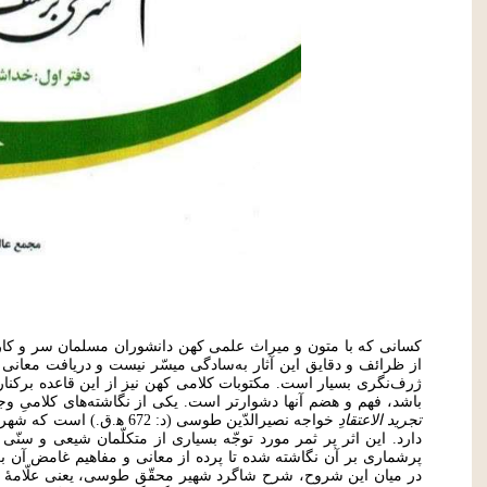
کسانی که با متون و میراث علمی کهن دانشوران مسلمان سر و کار د
از ظرائف و دقایق این آثار به‌سادگی میسّر نیست و دریافت معانی و
ژرف‌نگری‌ بسیار است. مکتوبات کلامی کهن نیز از این قاعده برکنار 
باشد، فهم و هضم آنها دشوارتر است. یکی از نگاشته‌های کلامیِ وجی
تجرید الاعتقادِ
خواجه نصیرالدّین طوسی (د: 672 
دارد. این اثر پر ثمر مورد توجّه بسیاری از متکلّمان شیعی و سن
پرشماری بر آن نگاشته شده تا پرده از معانی و مفاهیم غامض آن بردا
در میان این شروح، شرح شاگرد شهیر محقّق طوسی، یعنی علّامۀ حلّی (د: 726 ه‍.ق.)